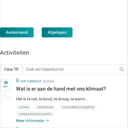
Aankomend
Afgelopen
Activiteiten
Filter
Op
IN
OUD-TURNHOUT
# 14169
10
SEP
Wat is er aan de hand met ons klimaat?
Het is te nat, te koud, te droog, te warm...
LEZING
WORKSHOP
CULTUURREGIO KEMPEN
MENS & MAATSCHAPPIJ
Meer informatie