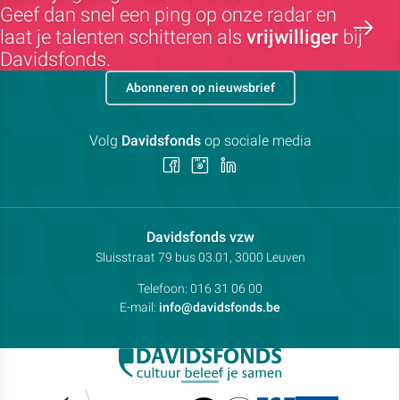
Geef dan snel een ping op onze radar en
laat je talenten schitteren als
vrijwilliger
bij
Davidsfonds.
Abonneren op nieuwsbrief
Volg
Davidsfonds
op sociale media
Volg
Volg
Volg
ons
ons
ons
op
op
op
Facebook
Instagram
LinkedIn
Contactpersoon:
Davidsfonds vzw
Adres:
Sluisstraat 79
bus 03.01, 3000
Leuven
Telefoon:
016 31 06 00
E-mail:
info@davidsfonds.be