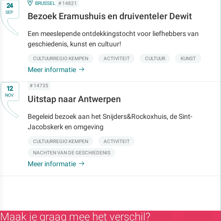
Op
IN
BRUSSEL
# 14821
24
SEP
Bezoek Eramushuis en druiventeler Dewit
Een meeslepende ontdekkingstocht voor liefhebbers van
geschiedenis, kunst en cultuur!
CULTUURREGIO KEMPEN
ACTIVITEIT
CULTUUR
KUNST
Meer informatie
Op
# 14735
12
NOV
Uitstap naar Antwerpen
Begeleid bezoek aan het Snijders&Rockoxhuis, de Sint-
Jacobskerk en omgeving
CULTUURREGIO KEMPEN
ACTIVITEIT
NACHTEN VAN DE GESCHIEDENIS
Meer informatie
Maak je graag mee het verschil?