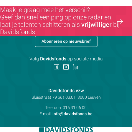
Maak je graag mee het verschil?
Geef dan snel een ping op onze radar en
laat je talenten schitteren als
vrijwilliger
bij
Davidsfonds.
Abonneren op nieuwsbrief
Volg
Davidsfonds
op sociale media
Volg
Volg
Volg
ons
ons
ons
op
op
op
Facebook
Instagram
LinkedIn
Contactpersoon:
Davidsfonds vzw
Adres:
Sluisstraat 79
bus 03.01, 3000
Leuven
Telefoon:
016 31 06 00
E-mail:
info@davidsfonds.be