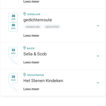
Lees meer
IN
VOSSELAAR
28
gedichtenroute
JUN
30
t/m
WANDELING
GEDICHTEN
AUG
Lees meer
IN
BALEN
23
Selia & Scob
AUG
Lees meer
IN
HOOGSTRATEN
25
Het Stenen Kindeken
AUG
Lees meer