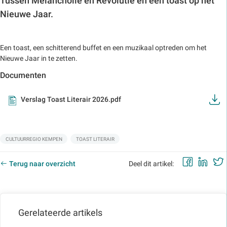
Tussen Melancholie en Revolutie en een toast op het
Nieuwe Jaar.
Een toast, een schitterend buffet en een muzikaal optreden om het
Nieuwe Jaar in te zetten.
Documenten
Verslag Toast Literair 2026.pdf
Labels:
CULTUURREGIO KEMPEN
TOAST LITERAIR
Faceb
Lin
Terug naar overzicht
Deel dit artikel:
Gerelateerde artikels