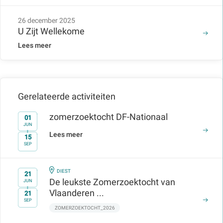
26 december 2025
U Zijt Wellekome
Lees meer
Gerelateerde activiteiten
zomerzoektocht DF-Nationaal
01
JUN
Lees meer
15
t/m
SEP
IN
DIEST
21
De leukste Zomerzoektocht van
JUN
Vlaanderen ...
21
t/m
SEP
ZOMERZOEKTOCHT_2026