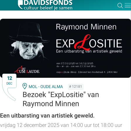
Zoe
Dir
Zoek:
Zoeken
12
DEC
MOL - OUDE ALMA
# 12181
Bezoek "ExpLositie" van
Raymond Minnen
Een uitbarsting van artistiek geweld.
vrijdag 12 december 2025 van 14:00 uur tot 18:00 uur