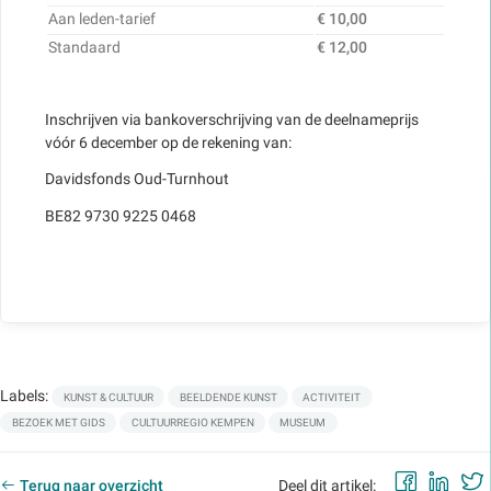
Aan leden-tarief
€ 10,00
Standaard
€ 12,00
Inschrijven via bankoverschrijving van de deelnameprijs
vóór 6 december op de rekening van:
Davidsfonds Oud-Turnhout
BE82 9730 9225 0468
Labels:
KUNST & CULTUUR
BEELDENDE KUNST
ACTIVITEIT
BEZOEK MET GIDS
CULTUURREGIO KEMPEN
MUSEUM
Faceb
Lin
Terug naar overzicht
Deel dit artikel: