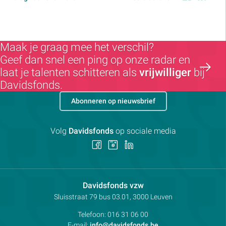
Maak je graag mee het verschil?
Geef dan snel een ping op onze radar en
laat je talenten schitteren als
vrijwilliger
bij
Davidsfonds.
Abonneren op nieuwsbrief
Volg
Davidsfonds
op sociale media
Volg
Volg
Volg
ons
ons
ons
op
op
op
Facebook
Instagram
LinkedIn
Contactpersoon:
Davidsfonds vzw
Adres:
Sluisstraat 79
bus 03.01, 3000
Leuven
Telefoon:
016 31 06 00
E-mail:
info@davidsfonds.be